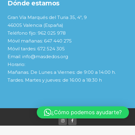
Dónde estamos
Gran Vía Marqués del Turia 35, 4º, 9
46005 Valencia (España)
Teléfono fijo: 962 025 978
Móvil mañanas: 647 440 275
Móvil tardes: 672 524 305
Email: info@masdedos.org
Horario:
Mañanas. De Lunes a Viernes: de 9:00 a 14:00 h.
Tardes. Martes y jueves: de 16:00 a 18:30 h
¿Cómo podemos ayudarte?
© Copyright
Español
Valenciano