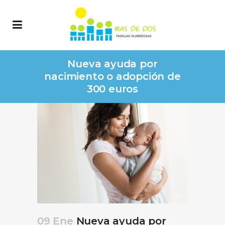
Nueva ayuda por
nacimiento o adopción de
300 euros
09 Ene
Nueva ayuda por