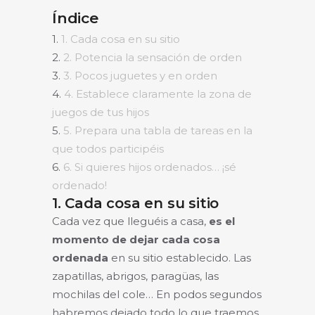
Índice
1.
1. Cada cosa en su sitio
2.
2. Potencia la sensación de orden
3.
3. Pocos juguetes y en orden
4.
4. Establece claramente la zona de
juegos de tus hijos
5.
5. Prepara una tabla de tareas en la
que todos participéis
6.
6. Si quieres hijos ordenados… ¡sé
ordenado!
1. Cada cosa en su sitio
Cada vez que lleguéis a casa,
es el
momento de dejar cada cosa
ordenada
en su sitio establecido. Las
zapatillas, abrigos, paragüas, las
mochilas del cole… En podos segundos
habremos dejado todo lo que traemos