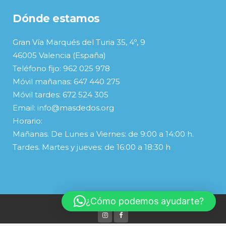
Dónde estamos
Gran Vía Marqués del Turia 35, 4º, 9
46005 Valencia (España)
Teléfono fijo: 962 025 978
Móvil mañanas: 647 440 275
Móvil tardes: 672 524 305
Email: info@masdedos.org
Horario:
Mañanas. De Lunes a Viernes: de 9:00 a 14:00 h.
Tardes. Martes y jueves: de 16:00 a 18:30 h
¿Cómo podemos ayudarte?
© Copyright