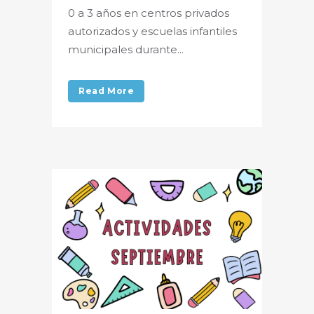
0 a 3 años en centros privados
autorizados y escuelas infantiles
municipales durante...
Read More