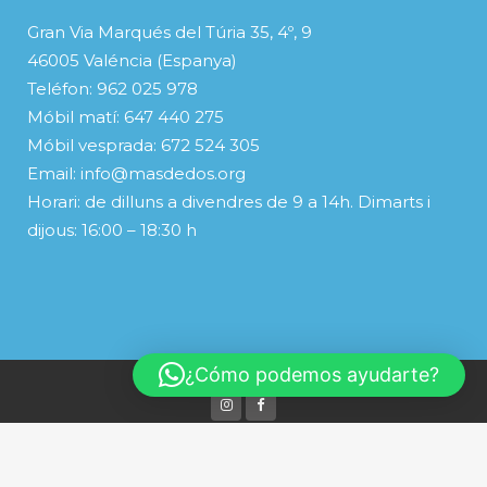
Gran Via Marqués del Túria 35, 4º, 9
46005 Valéncia (Espanya)
Teléfon: 962 025 978
Móbil matí: 647 440 275
Móbil vesprada: 672 524 305
Email: info@masdedos.org
Horari: de dilluns a divendres de 9 a 14h. Dimarts i
dijous: 16:00 – 18:30 h
¿Cómo podemos ayudarte?
© Copyright
Español
(
Spanish
)
Valenciano