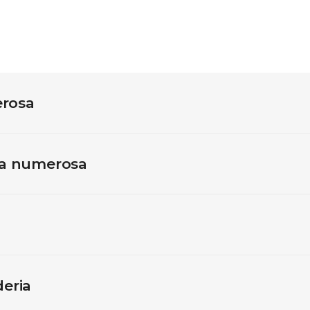
erosa
ia numerosa
eria