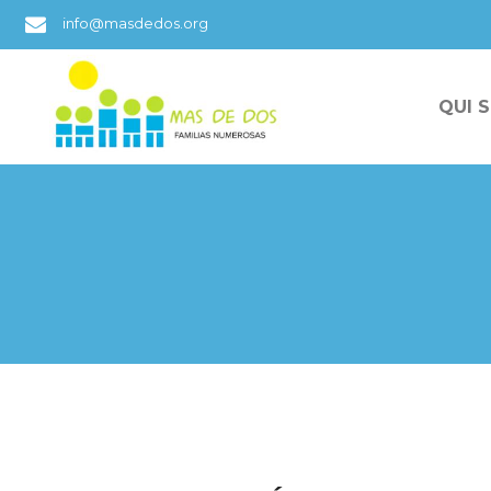
info@masdedos.org
QUI 