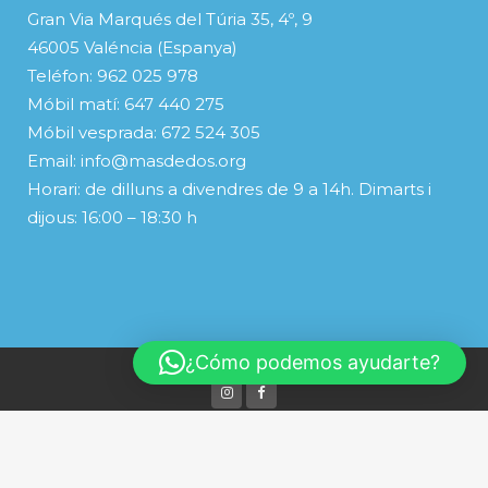
Gran Via Marqués del Túria 35, 4º, 9
46005 Valéncia (Espanya)
Teléfon: 962 025 978
Móbil matí: 647 440 275
Móbil vesprada: 672 524 305
Email: info@masdedos.org
Horari: de dilluns a divendres de 9 a 14h. Dimarts i
dijous: 16:00 – 18:30 h
¿Cómo podemos ayudarte?
© Copyright
Español
(
Spanish
)
Valenciano