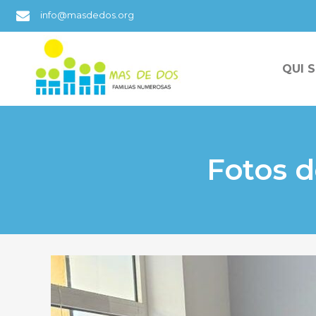
info@masdedos.org
QUI 
Fotos d