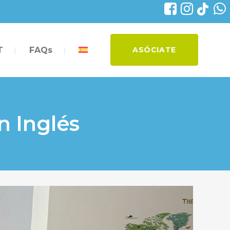
T
FAQs
ASÓCIATE
n Inglés