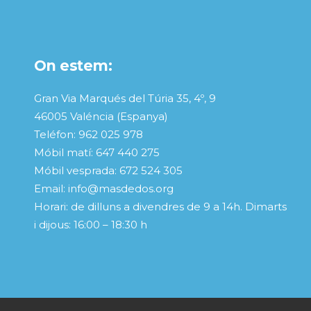
On estem:
Gran Via Marqués del Túria 35, 4º, 9
46005 Valéncia (Espanya)
Teléfon: 962 025 978
Móbil matí: 647 440 275
Móbil vesprada: 672 524 305
Email: info@masdedos.org
Horari: de dilluns a divendres de 9 a 14h. Dimarts
i dijous: 16:00 – 18:30 h