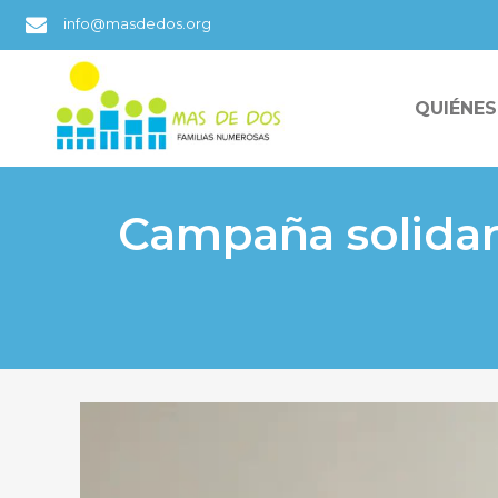
info@masdedos.org
QUIÉNE
Campaña solidar