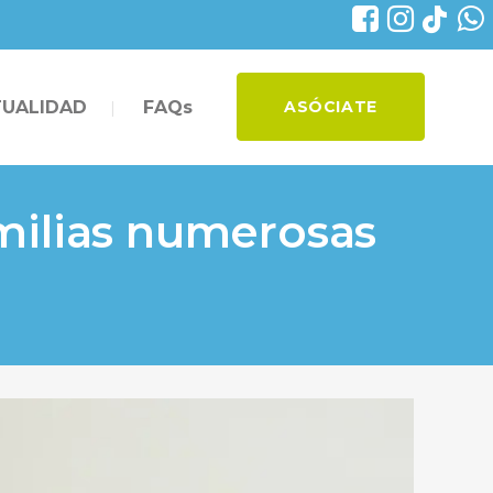
UALIDAD
FAQs
ASÓCIATE
milias numerosas