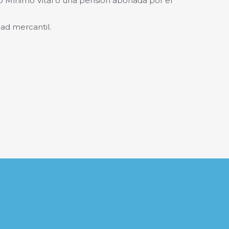
so Mínimo Vital o una pensión abonada por el
ad mercantil.