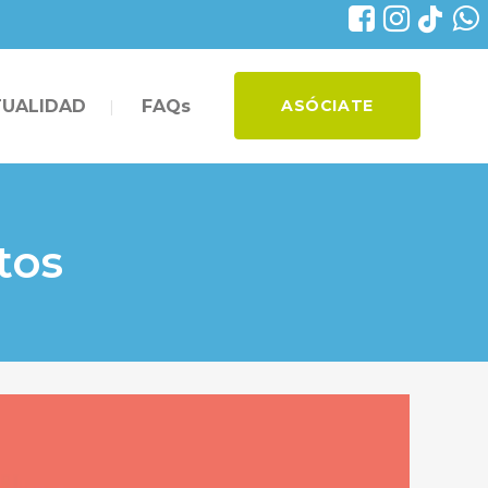
UALIDAD
FAQs
ASÓCIATE
tos