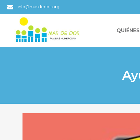
info@masdedos.org
QUIÉNE
Ay